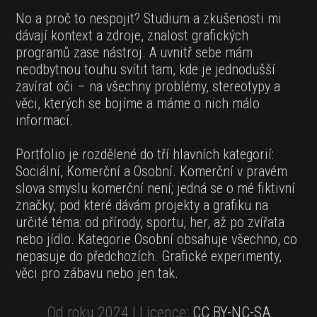
No a proč to nespojit? Studium a zkušenosti mi
dávají kontext a zdroje, znalost grafických
programů zase nástroj. A uvnitř sebe mám
neodbytnou touhu svítit tam, kde je jednodušší
zavírat oči – na všechny problémy, stereotypy a
věci, kterých se bojíme a máme o nich málo
informací.
Portfolio je rozdělené do tří hlavních kategorií:
Sociální, Komerční a Osobní. Komerční v pravém
slova smyslu komerční není; jedná se o mé fiktivní
značky, pod které dávám projekty a grafiku na
určité téma: od přírody, sportu, her, až po zvířata
nebo jídlo. Kategorie Osobní obsahuje všechno, co
nepasuje do předchozích. Grafické experimenty,
věci pro zábavu nebo jen tak.
Od roku 2024 | Licence:
CC BY-NC-SA