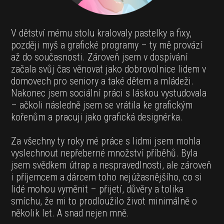
V dětství mému stolu kralovaly pastelky a fixy,
později myš a grafické programy – ty mě provází
až do současnosti. Zároveň jsem v dospívání
začala svůj čas věnovat jako dobrovolnice lidem v
domovech pro seniory a také dětem a mládeži.
Nakonec jsem sociální práci s láskou vystudovala
– ačkoli následně jsem se vrátila ke grafickým
kořenům a pracuji jako grafická designérka.
Za všechny ty roky mé práce s lidmi jsem mohla
vyslechnout nepřeberné množství příběhů. Byla
jsem svědkem útrap a nespravedlnosti, ale zároveň
i příjemcem a dárcem toho nejúžasnějšího, co si
lidé mohou vyměnit – přijetí, důvěry a tolika
smíchu, že mi to prodloužilo život minimálně o
několik let. A snad nejen mně.